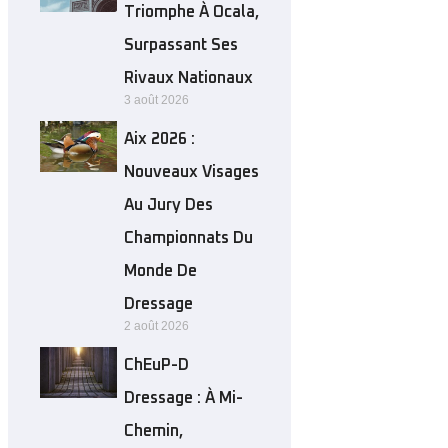
Triomphe À Ocala,
Surpassant Ses
Rivaux Nationaux
3 août 2026
Aix 2026 :
Nouveaux Visages
Au Jury Des
Championnats Du
Monde De
Dressage
2 août 2026
ChEuP-D
Dressage : À Mi-
Chemin,