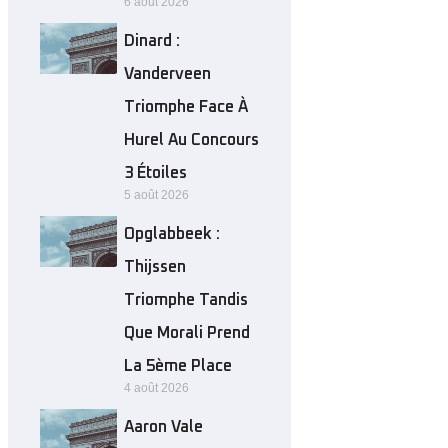
6 août 2026
Dinard :
Vanderveen
Triomphe Face À
Hurel Au Concours
3 Étoiles
5 août 2026
Opglabbeek :
Thijssen
Triomphe Tandis
Que Morali Prend
La 5ème Place
4 août 2026
Aaron Vale