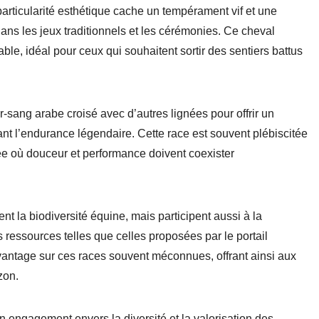
 particularité esthétique cache un tempérament vif et une
dans les jeux traditionnels et les cérémonies. Ce cheval
e, idéal pour ceux qui souhaitent sortir des sentiers battus
r-sang arabe croisé avec d’autres lignées pour offrir un
t l’endurance légendaire. Cette race est souvent plébiscitée
rée où douceur et performance doivent coexister
t la biodiversité équine, mais participent aussi à la
s ressources telles que celles proposées par
le portail
antage sur ces races souvent méconnues, offrant ainsi aux
zon.
n engagement envers la diversité et la valorisation des