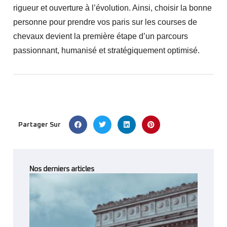
rigueur et ouverture à l’évolution. Ainsi, choisir la bonne
personne pour prendre vos paris sur les courses de
chevaux devient la première étape d’un parcours
passionnant, humanisé et stratégiquement optimisé.
Partager Sur
Nos derniers articles
Dinard :
Vander
Triomp
Face À
Hurel A